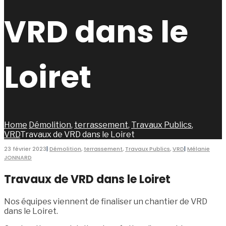
VRD dans le
Loiret
Home
Démolition
,
terrassement
,
Travaux Publics
,
VRD
Travaux de VRD dans le Loiret
23 février 2023
|
Démolition
,
terrassement
,
Travaux Publics
,
VRD
|
Mélanie
JONNARD
Travaux de VRD dans le Loiret
Nos équipes viennent de finaliser un chantier de VRD
dans le Loiret.