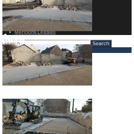
TCE, Gros oeuvre
Aménagements PMR
Démolition
Espaces naturels
Contact
Mentions Légales
Search
↑