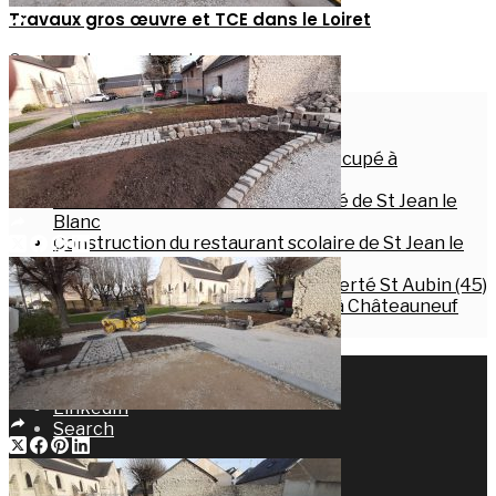
Travaux gros œuvre et TCE dans le Loiret
Comments are closed.
Articles récents
Travaux de maçonnerie sur site occupé à
Montargis
Construction de la maison de santé de St Jean le
Blanc
Construction du restaurant scolaire de St Jean le
Blanc
Réhabilitation de bâtiments à La Ferté St Aubin (45)
Construction du pôle pédiatrique à Châteauneuf
sur Loire
Actualités
Facebook
LinkedIn
Search
Accueil
TP-VRD