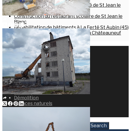
Construction de la maison de santé de St Jean le
Blanc
Construction du restaurant scolaire de St Jean le
Blanc
Réhabilitation de bâtiments à La Ferté St Aubin (45)
Construction du pôle pédiatrique à Châteauneuf
sur Loire
Actualités
Facebook
LinkedIn
Search
Accueil
TP-VRD
TCE, Gros oeuvre
Aménagements PMR
Démolition
Espaces naturels
Contact
Mentions Légales
Search