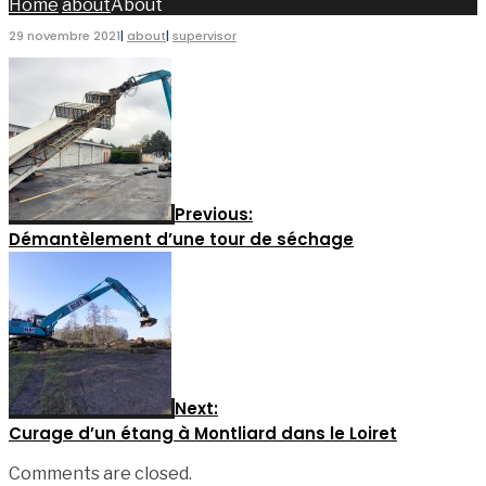
Home
about
About
29 novembre 2021
|
about
|
supervisor
Previous:
Démantèlement d’une tour de séchage
Next:
Curage d’un étang à Montliard dans le Loiret
Comments are closed.